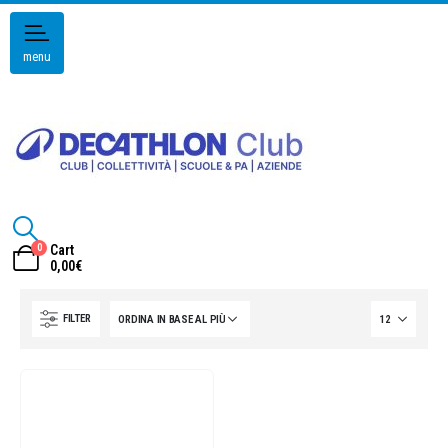
menu
0
Cart
0,00
€
FILTER