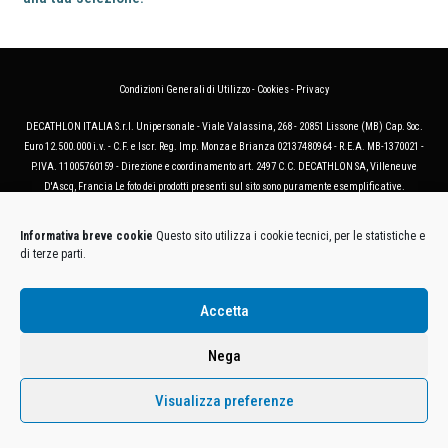
Condizioni Generali di Utilizzo
-
Cookies
-
Privacy
DECATHLON ITALIA S.r.l. Unipersonale - Viale Valassina, 268 - 20851 Lissone (MB) Cap. Soc.
Euro 12.500.000 i.v. - C.F. e Iscr. Reg. Imp. Monza e Brianza 02137480964 - R.E.A. MB-1370021 -
P.IVA. 11005760159 - Direzione e coordinamento art. 2497 C.C. DECATHLON SA, Villeneuve
D'Ascq, Francia Le foto dei prodotti presenti sul sito sono puramente esemplificative.
Informativa breve cookie
Questo sito utilizza i cookie tecnici, per le statistiche e
di terze parti.
Accetta
Nega
Visualizza preferenze