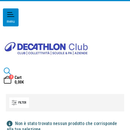
menu
0
Cart
0,00
€
FILTER
Non è stato trovato nessun prodotto che corrisponde
alla tua selezione.