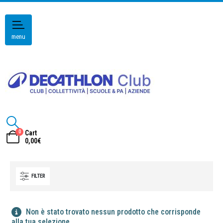
menu
0
Cart
0,00
€
FILTER
Non è stato trovato nessun prodotto che corrisponde
alla tua selezione.