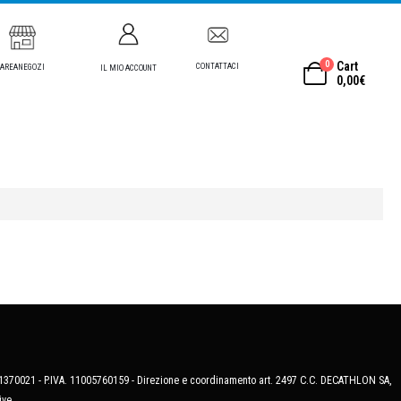
0
Cart
CONTATTACI
AREANEGOZI
IL MIO ACCOUNT
0,00
€
MB-1370021 - P.IVA. 11005760159 - Direzione e coordinamento art. 2497 C.C. DECATHLON SA,
ive.