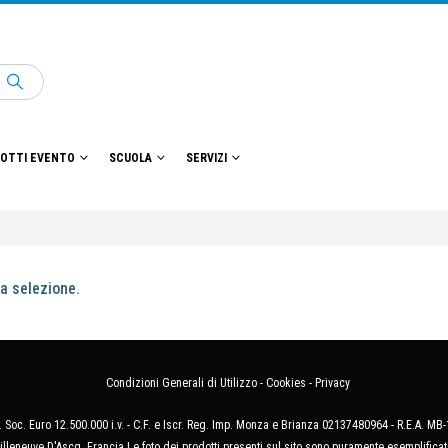
OTTI EVENTO
SCUOLA
SERVIZI
a selezione.
Condizioni Generali di Utilizzo
-
Cookies
-
Privacy
 Soc. Euro 12.500.000 i.v. - C.F. e Iscr. Reg. Imp. Monza e Brianza 02137480964 - R.E.A. 
illeneuve D'Ascq, Francia Le foto dei prodotti presenti sul sito sono puramente esemplificat