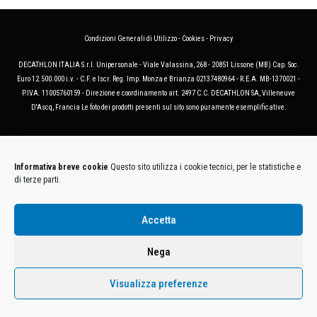
Condizioni Generali di Utilizzo
-
Cookies
-
Privacy
DECATHLON ITALIA S.r.l. Unipersonale - Viale Valassina, 268 - 20851 Lissone (MB) Cap. Soc.
Euro 12.500.000 i.v. - C.F. e Iscr. Reg. Imp. Monza e Brianza 02137480964 - R.E.A. MB-1370021 -
P.IVA. 11005760159 - Direzione e coordinamento art. 2497 C.C. DECATHLON SA, Villeneuve
D'Ascq, Francia Le foto dei prodotti presenti sul sito sono puramente esemplificative.
Informativa breve cookie
Questo sito utilizza i cookie tecnici, per le statistiche e
di terze parti.
Accetta
Nega
Visualizza preferenze