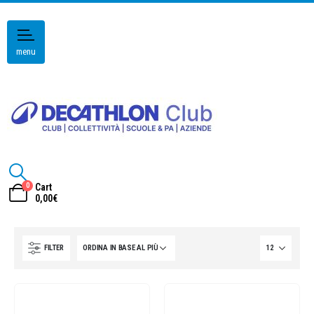
menu
0
Cart
0,00
€
FILTER