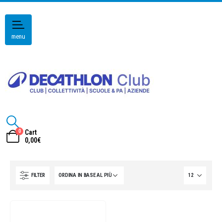
menu
0
Cart
0,00
€
FILTER