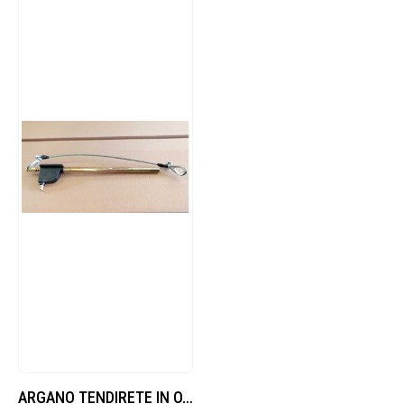
ARGANO TENDIRETE IN OTTONE DI RICAMBIO CON ANELLO E CORDINO IN ACCIAIO.