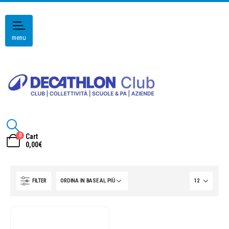
menu
0
Cart
0,00
€
FILTER