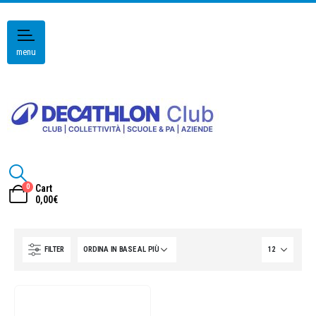
menu
0
Cart
0,00
€
FILTER