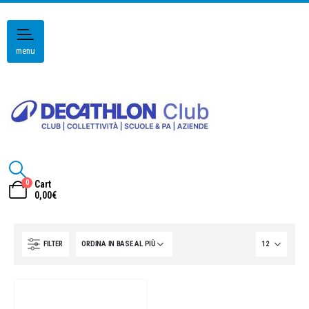
menu
0
Cart
0,00
€
FILTER