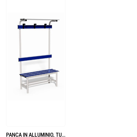
PANCA IN ALLUMINIO, TUBO TONDO DIAMETRO 40 MM, DOGHE IN IN ALLUMINIO CON INSERTO PVC, LUNGHEZZA 1 M, COMPLETA