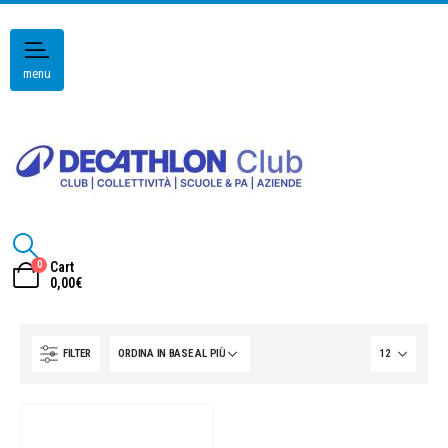
menu
0
Cart
0,00
€
FILTER