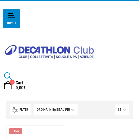
menu
0
Cart
0,00
€
FILTER
-15%