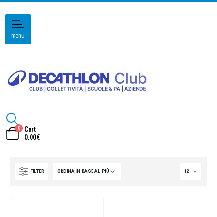
menu
0
Cart
0,00
€
FILTER