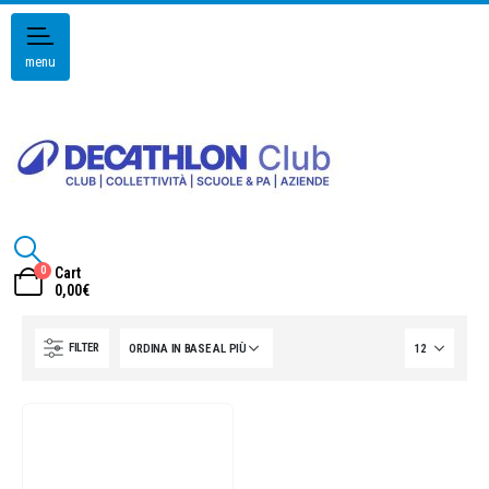
menu
0
Cart
0,00
€
FILTER