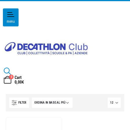
menu
0
Cart
0,00
€
FILTER