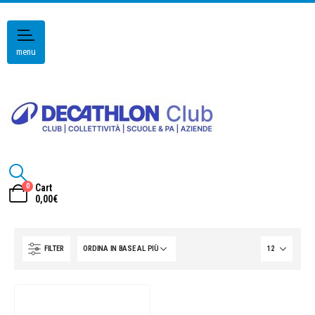
menu
0
Cart
0,00
€
FILTER