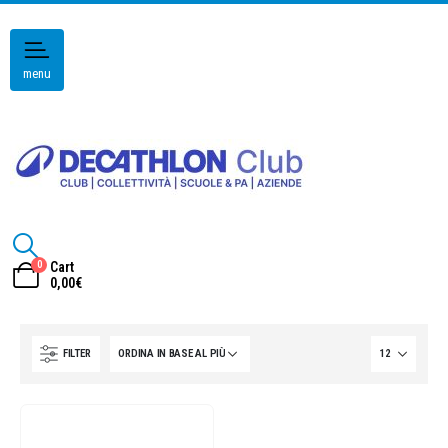
menu
0
Cart
0,00
€
FILTER