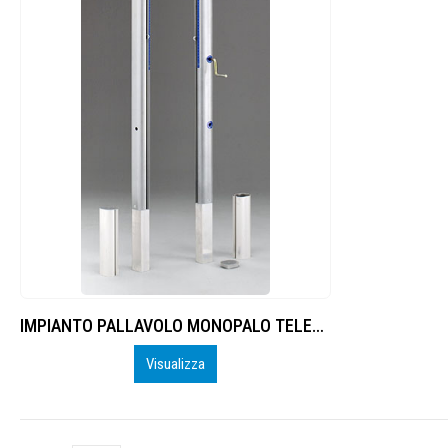
IMPIANTO PALLAVOLO MONOPALO TELESCOPICO A NORMA F.I.V.B., IN ALLUMINIO, PALO OVALE
Visualizza