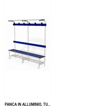
PANCA IN ALLUMINIO, TUBO TONDO DIAMETRO 40 MM, DOGHE IN IN ALLUMINIO CON INSERTO PVC, LUNGHEZZA 2 M, COMPLETA