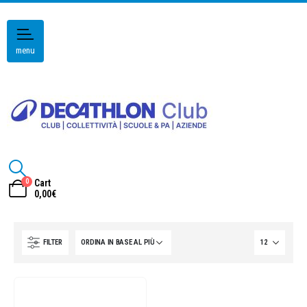
menu
0
Cart
0,00
€
FILTER