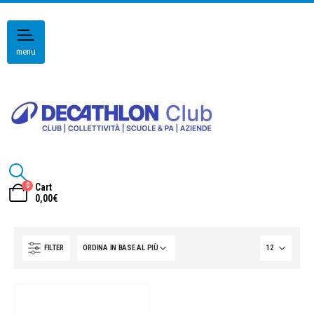
menu
0
Cart
0,00
€
FILTER