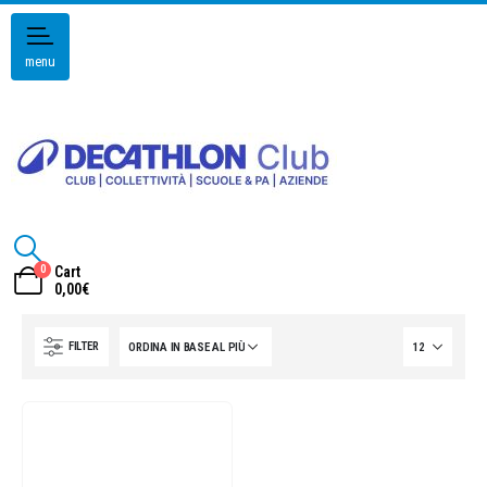
menu
0
Cart
0,00
€
FILTER