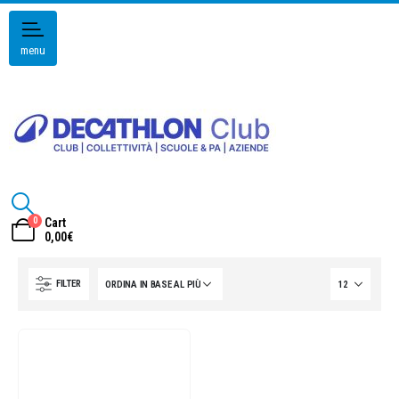
menu
0
Cart
0,00
€
FILTER