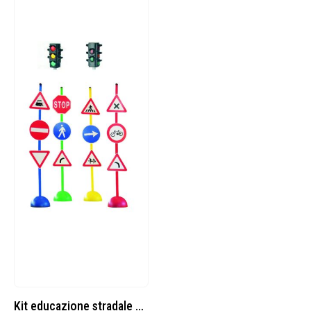
Kit educazione stradale set A12 segnali stradali in plastica e 1 semaforo