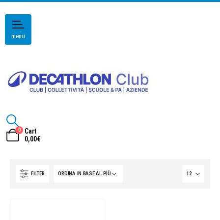
menu
0
Cart
0,00
€
FILTER