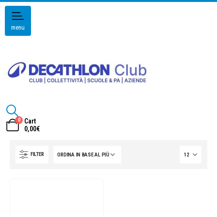
menu
0
Cart
0,00
€
FILTER