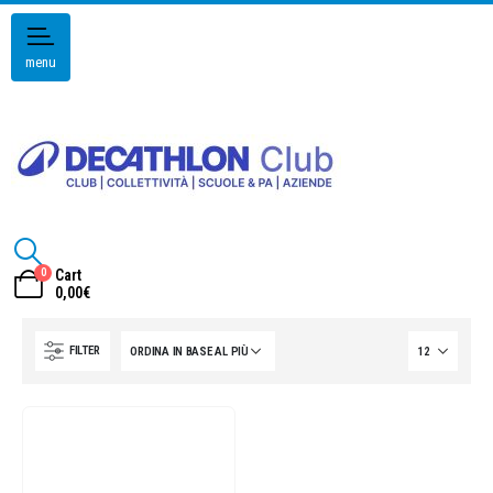
menu
0
Cart
0,00
€
FILTER