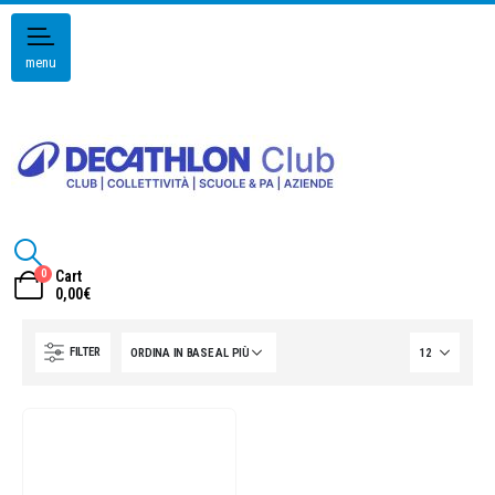
menu
0
Cart
0,00
€
FILTER