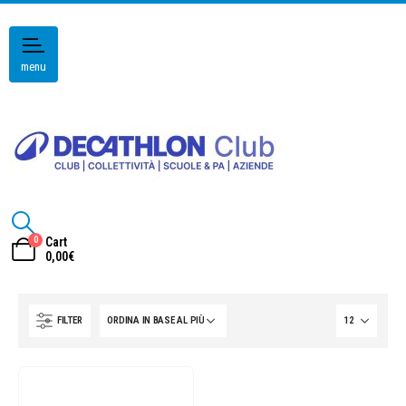
menu
0
Cart
0,00
€
FILTER