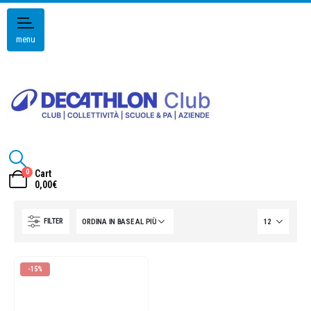
menu
0
Cart
0,00
€
FILTER
-15%