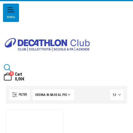
menu
0
Cart
0,00
€
FILTER