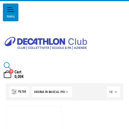
menu
0
Cart
0,00
€
FILTER