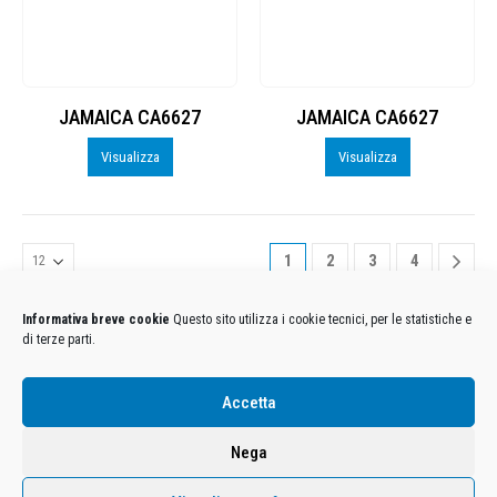
JAMAICA CA6627
JAMAICA CA6627
Visualizza
Visualizza
1
2
3
4
Informativa breve cookie
Questo sito utilizza i cookie tecnici, per le statistiche e
di terze parti.
Condizioni Generali di Utilizzo
-
Cookies
-
Privacy
Accetta
DECATHLON ITALIA S.r.l. Unipersonale - Viale Valassina, 268 - 20851 Lissone (MB) Cap. Soc.
Euro 12.500.000 i.v. - C.F. e Iscr. Reg. Imp. Monza e Brianza 02137480964 - R.E.A. MB-1370021 -
Nega
P.IVA. 11005760159 - Direzione e coordinamento art. 2497 C.C. DECATHLON SA, Villeneuve
D'Ascq, Francia Le foto dei prodotti presenti sul sito sono puramente esemplificative.