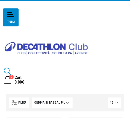
menu
0
Cart
0,00
€
FILTER