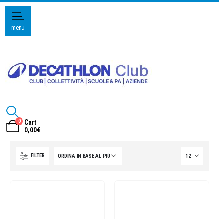
menu
0
Cart
0,00
€
FILTER