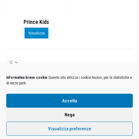
Prince Kids
Visualizza
Informativa breve cookie
Questo sito utilizza i cookie tecnici, per le statistiche e
di terze parti.
Condizioni Generali di Utilizzo
-
Cookies
-
Privacy
Accetta
DECATHLON ITALIA S.r.l. Unipersonale - Viale Valassina, 268 - 20851 Lissone (MB) Cap. Soc.
Euro 12.500.000 i.v. - C.F. e Iscr. Reg. Imp. Monza e Brianza 02137480964 - R.E.A. MB-1370021 -
Nega
P.IVA. 11005760159 - Direzione e coordinamento art. 2497 C.C. DECATHLON SA, Villeneuve
D'Ascq, Francia Le foto dei prodotti presenti sul sito sono puramente esemplificative.
Visualizza preferenze