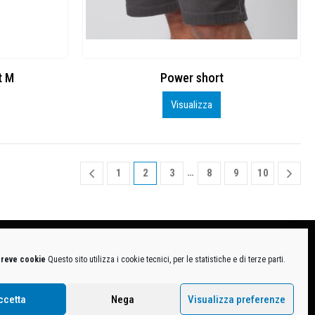
t M
Power short
Visualizza
…
1
2
3
8
9
10
breve cookie
Questo sito utilizza i cookie tecnici, per le statistiche e di terze parti.
MB-1370021 - P.IVA. 11005760159 - Direzione e coordinamento art. 2497 C.C. DECATHLON SA,
ive.
ccetta
Nega
Visualizza preferenze