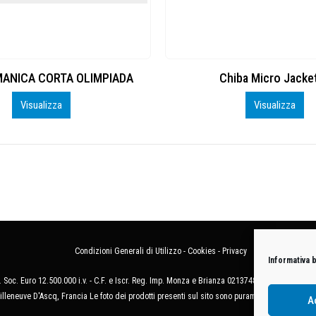
MANICA CORTA OLIMPIADA
Chiba Micro Jacke
Visualizza
Visualizza
Condizioni Generali di Utilizzo
-
Cookies
-
Privacy
Informativa 
 Soc. Euro 12.500.000 i.v. - C.F. e Iscr. Reg. Imp. Monza e Brianza 02137480964 - R.E.A. 
illeneuve D'Ascq, Francia Le foto dei prodotti presenti sul sito sono puramente esemplificat
A