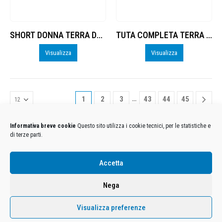
SHORT DONNA TERRA DANUBIO
TUTA COMPLETA TERRA DANUBIO DONNA
Visualizza
Visualizza
…
1
2
3
43
44
45
Informativa breve cookie
Questo sito utilizza i cookie tecnici, per le statistiche e
di terze parti.
Condizioni Generali di Utilizzo
-
Cookies
-
Privacy
Accetta
DECATHLON ITALIA S.r.l. Unipersonale - Viale Valassina, 268 - 20851 Lissone (MB) Cap. Soc.
Euro 12.500.000 i.v. - C.F. e Iscr. Reg. Imp. Monza e Brianza 02137480964 - R.E.A. MB-1370021 -
Nega
P.IVA. 11005760159 - Direzione e coordinamento art. 2497 C.C. DECATHLON SA, Villeneuve
D'Ascq, Francia Le foto dei prodotti presenti sul sito sono puramente esemplificative.
Visualizza preferenze