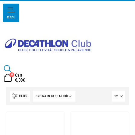
menu
0
Cart
0,00
€
FILTER