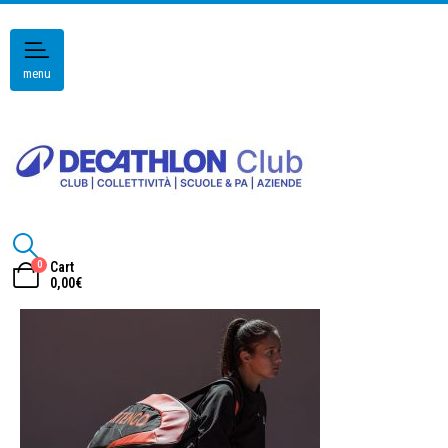
menu
0
Cart
0,00
€