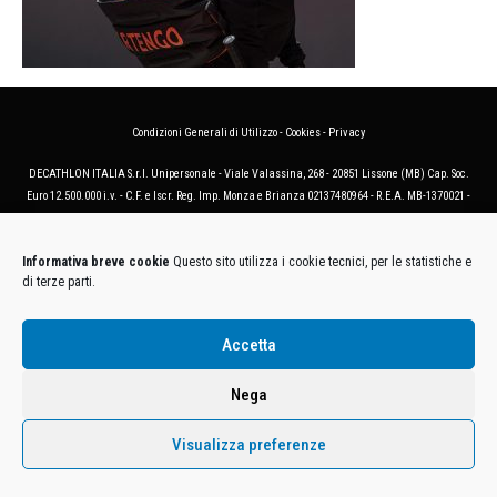
Condizioni Generali di Utilizzo
-
Cookies
-
Privacy
DECATHLON ITALIA S.r.l. Unipersonale - Viale Valassina, 268 - 20851 Lissone (MB) Cap. Soc.
Euro 12.500.000 i.v. - C.F. e Iscr. Reg. Imp. Monza e Brianza 02137480964 - R.E.A. MB-1370021 -
P.IVA. 11005760159 - Direzione e coordinamento art. 2497 C.C. DECATHLON SA, Villeneuve
D'Ascq, Francia Le foto dei prodotti presenti sul sito sono puramente esemplificative.
Informativa breve cookie
Questo sito utilizza i cookie tecnici, per le statistiche e
di terze parti.
Accetta
Nega
Visualizza preferenze