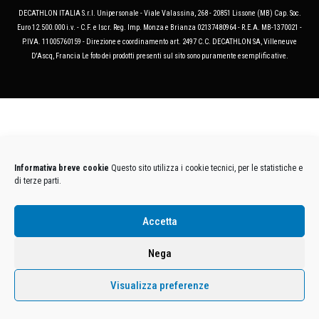
DECATHLON ITALIA S.r.l. Unipersonale - Viale Valassina, 268 - 20851 Lissone (MB) Cap. Soc.
Euro 12.500.000 i.v. - C.F. e Iscr. Reg. Imp. Monza e Brianza 02137480964 - R.E.A. MB-1370021 -
P.IVA. 11005760159 - Direzione e coordinamento art. 2497 C.C. DECATHLON SA, Villeneuve
D'Ascq, Francia Le foto dei prodotti presenti sul sito sono puramente esemplificative.
Informativa breve cookie
Questo sito utilizza i cookie tecnici, per le statistiche e
di terze parti.
Accetta
Nega
Visualizza preferenze