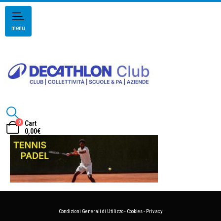
menu
0
Cart
0,00
€
Condizioni Generali di Utilizzo
-
Cookies
-
Privacy