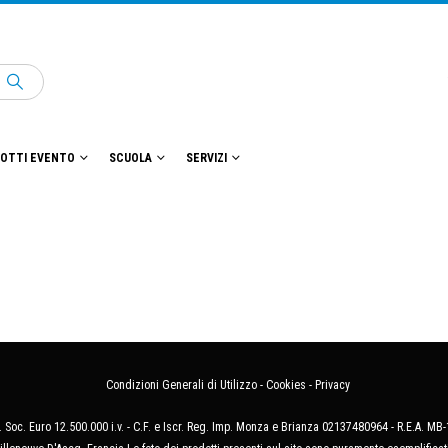
OTTI EVENTO
SCUOLA
SERVIZI
Condizioni Generali di Utilizzo
-
Cookies
-
Privacy
 Soc. Euro 12.500.000 i.v. - C.F. e Iscr. Reg. Imp. Monza e Brianza 02137480964 - R.E.A. 