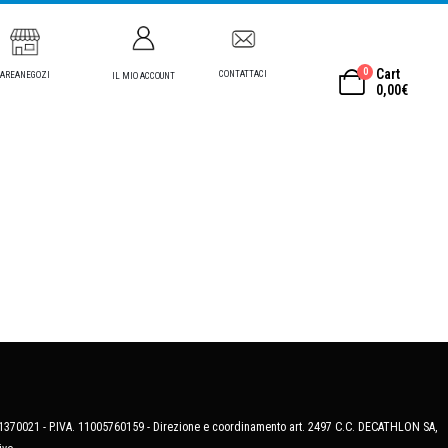
0
Cart
CONTATTACI
AREANEGOZI
IL MIO ACCOUNT
0,00
€
MB-1370021 - P.IVA. 11005760159 - Direzione e coordinamento art. 2497 C.C. DECATHLON SA,