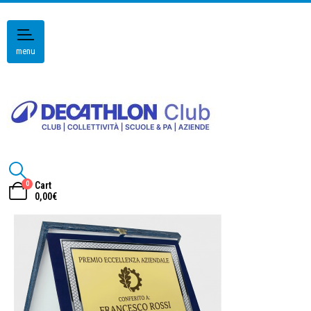
menu
0
Cart
0,00
€