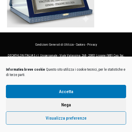
Condizioni Generali di Utilizzo
-
Cookies
-
Privacy
DECATHLON ITALIA S.r.l. Unipersonale - Viale Valassina, 268 - 20851 Lissone (MB) Cap. Soc.
Euro 12.500.000 i.v. - C.F. e Iscr. Reg. Imp. Monza e Brianza 02137480964 - R.E.A. MB-1370021 -
P.IVA. 11005760159 - Direzione e coordinamento art. 2497 C.C. DECATHLON SA, Villeneuve
Informativa breve cookie
Questo sito utilizza i cookie tecnici, per le statistiche e
D'Ascq, Francia Le foto dei prodotti presenti sul sito sono puramente esemplificative.
di terze parti.
Accetta
Nega
Visualizza preferenze