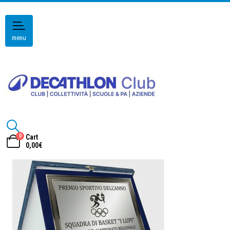
menu
0
Cart
0,00
€