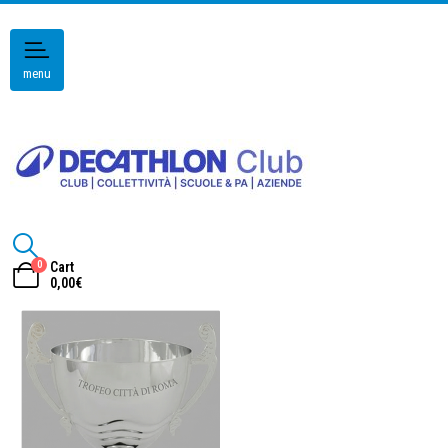
menu
0
Cart
0,00
€