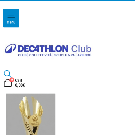
menu
0
Cart
0,00
€