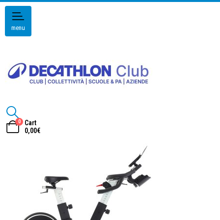
menu
0
Cart
0,00
€