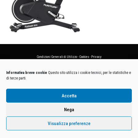
Condizioni Generali di Utilizzo
-
Cookies
-
Privacy
DECATHLON ITALIA S.r.l. Unipersonale - Viale Valassina, 268 - 20851 Lissone (MB) Cap. Soc.
Informativa breve cookie
Questo sito utilizza i cookie tecnici, per le statistiche e
Euro 12.500.000 i.v. - C.F. e Iscr. Reg. Imp. Monza e Brianza 02137480964 - R.E.A. MB-1370021 -
di terze parti.
P.IVA. 11005760159 - Direzione e coordinamento art. 2497 C.C. DECATHLON SA, Villeneuve
D'Ascq, Francia Le foto dei prodotti presenti sul sito sono puramente esemplificative.
Accetta
Nega
Visualizza preferenze