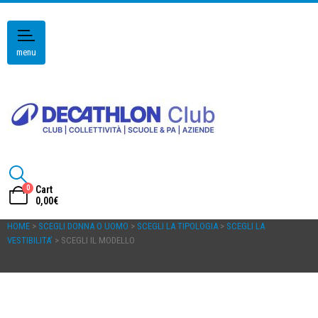
menu
0
Cart
0,00
€
HOME
>
SCEGLI DONNA O UOMO
>
SCEGLI LA TIPOLOGIA
>
SCEGLI LA
VESTIBILITA’
> SCEGLI IL MODELLO