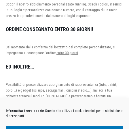
Scopri il nostro abbigliamento personalizzato running. Scegli i colori, inserisci
i tuoi loghi e personalizza con nome e numero, con il vantaggio di un unico
prezzo indipendentemente dal numero di loghi e sponsor.
ORDINE CONSEGNATO ENTRO 30 GIORNI!
Dal momento della conferma del bozzetto del completo personalizzato, ci
impegnamo a consegnare l’ordine
entro 30 giorni
.
ED INOLTRE…
Possibilità di personalizzare abbigliamento di rappresentanza (tute, t-shirt,
polo,…) e gadget (sciarpe, asciugamani, cuscini stadio,…). Inviaci la tua
richiesta tramite il modulo “CONTATTACI” e provvederemo a fornirti un
preventivo personalizzato.
Informativa breve cookie
Questo sito utilizza i cookie tecnici, per le statistiche e
di terze parti.
Condizioni Generali di Utilizzo
-
Cookies
-
Privacy