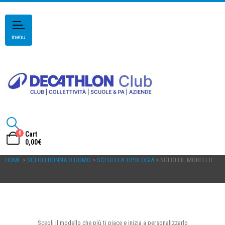
menu
0
Cart
0,00
€
HOME
>
SCEGLI DONNA O UOMO
>
SCEGLI LA TIPOLOGIA
> SCEGLI IL MODELLO
Scegli il modello che più ti piace e inizia a personalizzarlo