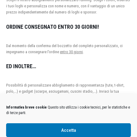
i tuoi loghi e personalizza con nome e numero, con il vantaggio di un unico
prezzo indipendentemente dal numero di loghi e sponsor.
ORDINE CONSEGNATO ENTRO 30 GIORNI!
Dal momento della conferma del bozzetto del completo personalizzato, ci
impegnamo a consegnare l’ordine
entro 30 giorni
.
ED INOLTRE…
Possibilità di personalizzare abbigliamento di rappresentanza (tute, t-shirt,
polo,…) e gadget (sciarpe, asciugamani, cuscini stadio,…). Inviaci la tua
richiesta tramite il modulo “CONTATTACI” e provvederemo a fornirti un
preventivo personalizzato.
Informativa breve cookie
Questo sito utilizza i cookie tecnici, per le statistiche e
di terze parti.
Accetta
Condizioni Generali di Utilizzo
-
Cookies
-
Privacy