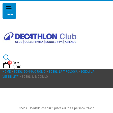
menu
0
Cart
0,00
€
HOME
>
SCEGLI DONNA O UOMO
>
SCEGLI LA TIPOLOGIA
>
SCEGLI LA
VESTIBILITA’
> SCEGLI IL MODELLO
Scegli il modello che più ti piace e inizia a personalizzarlo