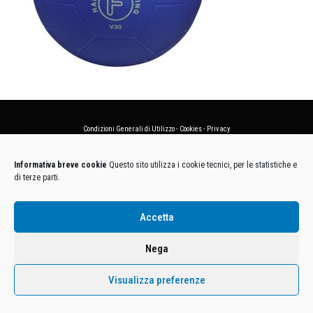
Condizioni Generali di Utilizzo
-
Cookies
-
Privacy
DECATHLON ITALIA S.r.l. Unipersonale - Viale Valassina, 268 - 20851 Lissone (MB) Cap. Soc.
Informativa breve cookie
Questo sito utilizza i cookie tecnici, per le statistiche e
Euro 12.500.000 i.v. - C.F. e Iscr. Reg. Imp. Monza e Brianza 02137480964 - R.E.A. MB-1370021 -
di terze parti.
P.IVA. 11005760159 - Direzione e coordinamento art. 2497 C.C. DECATHLON SA, Villeneuve
D'Ascq, Francia Le foto dei prodotti presenti sul sito sono puramente esemplificative.
Accetta
Nega
Visualizza preferenze