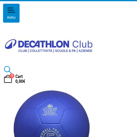
menu
0
Cart
0,00
€