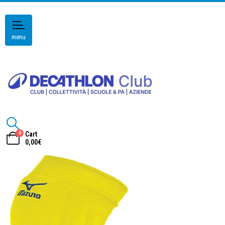
menu
0
Cart
0,00
€