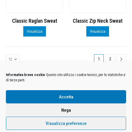
Classic Raglan Sweat
Classic Zip Neck Sweat
Visualizza
Visualizza
1
2
Informativa breve cookie
Questo sito utilizza i cookie tecnici, per le statistiche e
di terze parti.
Condizioni Generali di Utilizzo
-
Cookies
-
Privacy
Accetta
DECATHLON ITALIA S.r.l. Unipersonale - Viale Valassina, 268 - 20851 Lissone (MB) Cap. Soc.
Euro 12.500.000 i.v. - C.F. e Iscr. Reg. Imp. Monza e Brianza 02137480964 - R.E.A. MB-1370021 -
Nega
P.IVA. 11005760159 - Direzione e coordinamento art. 2497 C.C. DECATHLON SA, Villeneuve
D'Ascq, Francia Le foto dei prodotti presenti sul sito sono puramente esemplificative.
Visualizza preferenze