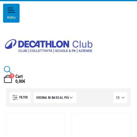
menu
0
Cart
0,00
€
FILTER