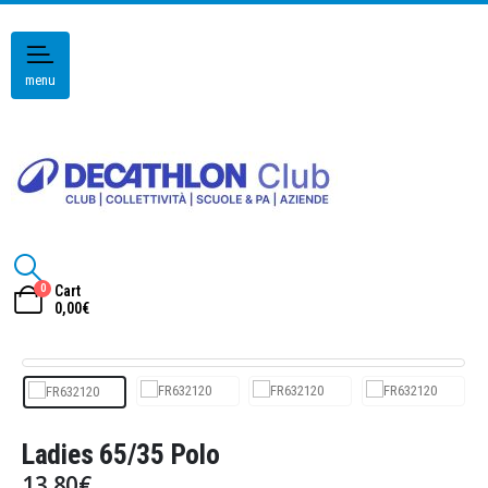
menu
0
Cart
0,00
€
Ladies 65/35 Polo
13,80
€