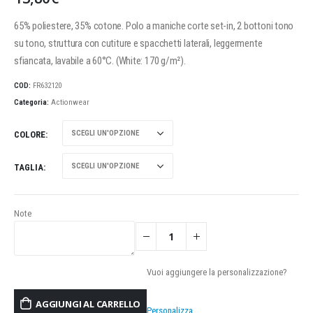
65% poliestere, 35% cotone. Polo a maniche corte set-in, 2 bottoni tono
su tono, struttura con cutiture e spacchetti laterali, leggermente
sfiancata, lavabile a 60°C. (White: 170 g/m²).
COD:
FR632120
Categoria:
Actionwear
COLORE
TAGLIA
Note
Vuoi aggiungere la personalizzazione?
AGGIUNGI AL CARRELLO
Personalizza