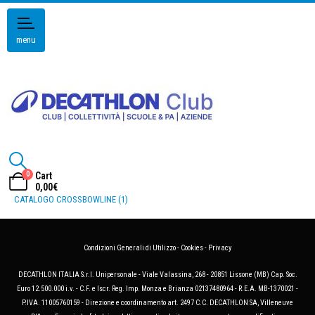
menu
0
Cart
0,00
€
CATALOGO CROSSBOWLINE (1)
Condizioni Generali di Utilizzo
-
Cookies
-
Privacy
DECATHLON ITALIA S.r.l. Unipersonale - Viale Valassina, 268 - 20851 Lissone (MB) Cap. Soc.
Euro 12.500.000 i.v. - C.F. e Iscr. Reg. Imp. Monza e Brianza 02137480964 - R.E.A. MB-1370021 -
P.IVA. 11005760159 - Direzione e coordinamento art. 2497 C.C. DECATHLON SA, Villeneuve