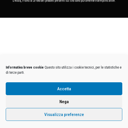
D'Ascq, Francia Le foto dei prodotti presenti sul sito sono puramente esemplificative.
Informativa breve cookie
Questo sito utilizza i cookie tecnici, per le statistiche e
di terze parti.
Accetta
Nega
Visualizza preferenze